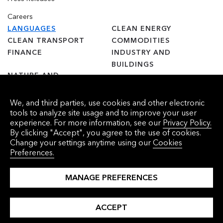
Careers
LANGUAGES
CLEAN ENERGY
CLEAN TRANSPORT
COMMODITIES
FINANCE
INDUSTRY AND
BUILDINGS
NATURE AND
AGRICULTURE
We, and third parties, use cookies and other electronic
tools to analyze site usage and to improve your user
experience. For more information, see our
Privacy Policy.
By clicking "Accept", you agree to the use of cookies.
© 2025 Bloomberg Finance L.P. Todos os direitos reservados.
Change your settings anytime using our
Cookies
Preferences.
Cookie Preferences
沪ICP备17049401号-4
MANAGE PREFERENCES
ACCEPT