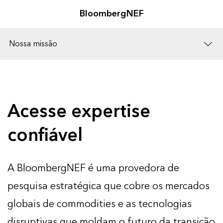
BloombergNEF
Nossa missão
Soluções
Carreiras
Acesse expertise
confiável
A BloombergNEF é uma provedora de
pesquisa estratégica que cobre os mercados
globais de commodities e as tecnologias
disruptivas que moldam o futuro da transição