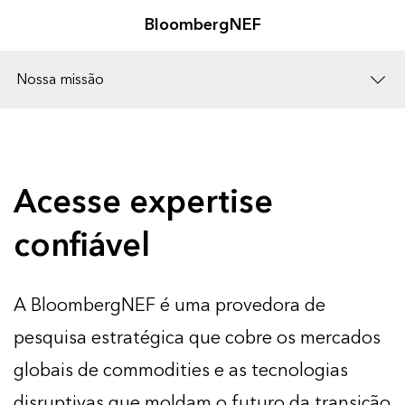
BloombergNEF
Nossa missão
Soluções
Carreiras
Acesse expertise
confiável
A BloombergNEF é uma provedora de
pesquisa estratégica que cobre os mercados
globais de commodities e as tecnologias
disruptivas que moldam o futuro da transição