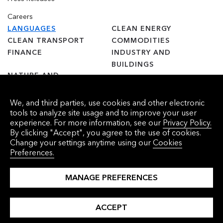
Careers
LANGUAGES
CLEAN ENERGY
CLEAN TRANSPORT
COMMODITIES
FINANCE
INDUSTRY AND
BUILDINGS
NATURE AND
AGRICULTURE
We, and third parties, use cookies and other electronic
tools to analyze site usage and to improve your user
experience. For more information, see our
Privacy Policy.
By clicking "Accept", you agree to the use of cookies.
© 2025 Bloomberg Finance L.P. Todos os direitos reservados.
Change your settings anytime using our
Cookies
Preferences.
Cookie Preferences
沪ICP备17049401号-4
MANAGE PREFERENCES
ACCEPT