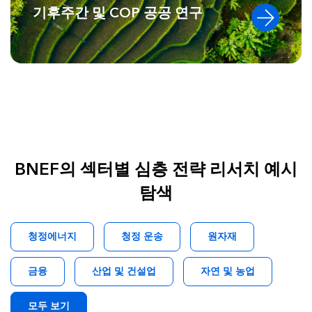
기후주간 및 COP 공공 연구
BNEF의 섹터별 심층 전략 리서치 예시
탐색
청정에너지
청정 운송
원자재
금융
산업 및 건설업
자연 및 농업
모두 보기