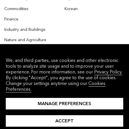
Commodities
Korean
Finance
Industry and Buildings
Nature and Agriculture
We, and third parties, use cookies and other electronic
tools to analyze site usage and to improve your user
© 2026 Bloomberg Finance L.P. All rights reserved.
experience. For more information, see our
Privacy Policy.
By clicking "Accept", you agree to the use of cookies.
Privacy Policy
Terms of Service
Disclaimer
Change your settings anytime using our
Cookies
Preferences.
Cookie Preferences
沪ICP备17049401号-4
MANAGE PREFERENCES
ACCEPT