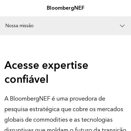
BloombergNEF
Nossa missão
Soluções
Carreiras
Acesse expertise
confiável
A BloombergNEF é uma provedora de
pesquisa estratégica que cobre os mercados
globais de commodities e as tecnologias
disruptivas que moldam o futuro da transição