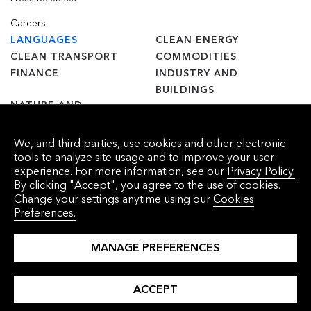
Careers
LANGUAGES
CLEAN ENERGY
CLEAN TRANSPORT
COMMODITIES
FINANCE
INDUSTRY AND
BUILDINGS
NATURE AND
AGRICULTURE
We, and third parties, use cookies and other electronic
tools to analyze site usage and to improve your user
experience. For more information, see our
Privacy Policy.
By clicking "Accept", you agree to the use of cookies.
© 2025 Bloomberg Finance L.P. Todos os direitos reservados.
Change your settings anytime using our
Cookies
Preferences.
Cookie Preferences
沪ICP备17049401号-4
MANAGE PREFERENCES
ACCEPT