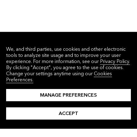
We, and third parties, use cookies and other electronic
tools to analyze site usage and to improve your user
experience. For more information, see our
Privacy Policy.
By clicking "Accept", you agree to the use of cookies.
Get the latest research and perspectives
Change your settings anytime using our
Cookies
delivered to your inbox in our monthly email
Preferences.
newsletter.
MANAGE PREFERENCES
Sign Up Now
ACCEPT
WHAT WE DO
WHO WE HELP