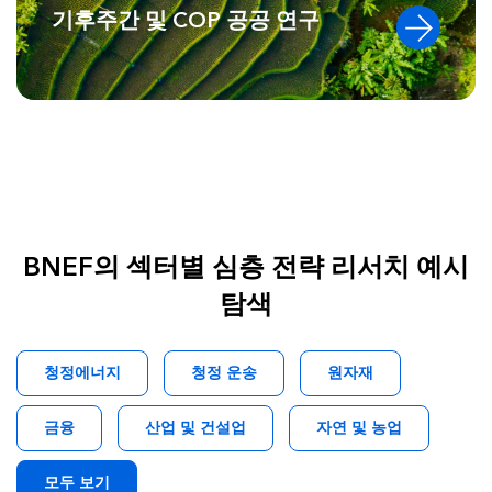
기후주간 및 COP 공공 연구
BNEF의 섹터별 심층 전략 리서치 예시
탐색
청정에너지
청정 운송
원자재
금융
산업 및 건설업
자연 및 농업
모두 보기