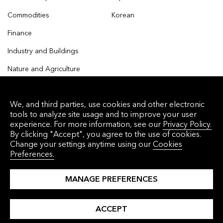
Commodities
Korean
Finance
Industry and Buildings
Nature and Agriculture
We, and third parties, use cookies and other electronic
tools to analyze site usage and to improve your user
© 2026 Bloomberg Finance L.P. All rights reserved.
experience. For more information, see our
Privacy Policy.
By clicking "Accept", you agree to the use of cookies.
Privacy Policy
Terms of Service
Disclaimer
Change your settings anytime using our
Cookies
Preferences.
Cookie Preferences
沪ICP备17049401号-4
MANAGE PREFERENCES
ACCEPT