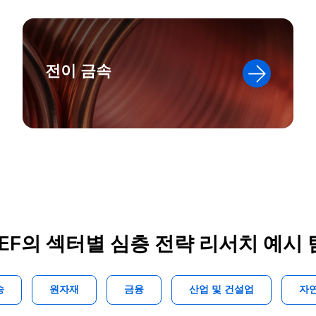
전이 금속
EF의 섹터별 심층 전략 리서치 예시
송
원자재
금융
산업 및 건설업
자연