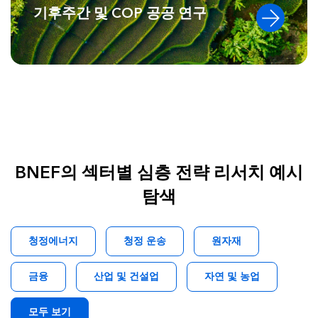
기후주간 및 COP 공공 연구
BNEF의 섹터별 심층 전략 리서치 예시
탐색
청정에너지
청정 운송
원자재
금융
산업 및 건설업
자연 및 농업
모두 보기