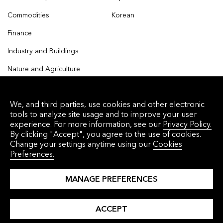
Commodities
Korean
Finance
Industry and Buildings
Nature and Agriculture
We, and third parties, use cookies and other electronic
tools to analyze site usage and to improve your user
© 2026 Bloomberg Finance L.P. All rights reserved.
experience. For more information, see our
Privacy Policy.
By clicking "Accept", you agree to the use of cookies.
Privacy Policy
Terms of Service
Disclaimer
Change your settings anytime using our
Cookies
Preferences.
Cookie Preferences
沪ICP备17049401号-4
MANAGE PREFERENCES
ACCEPT