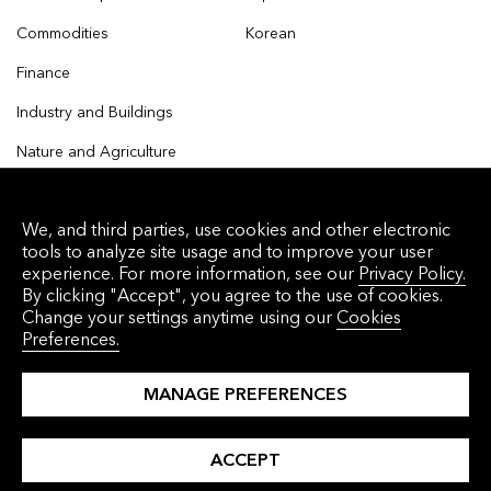
Commodities
Korean
Finance
Industry and Buildings
Nature and Agriculture
We, and third parties, use cookies and other electronic
tools to analyze site usage and to improve your user
© 2026 Bloomberg Finance L.P. All rights reserved.
experience. For more information, see our
Privacy Policy.
By clicking "Accept", you agree to the use of cookies.
Privacy Policy
Terms of Service
Disclaimer
Change your settings anytime using our
Cookies
Preferences.
Cookie Preferences
沪ICP备17049401号-4
MANAGE PREFERENCES
ACCEPT