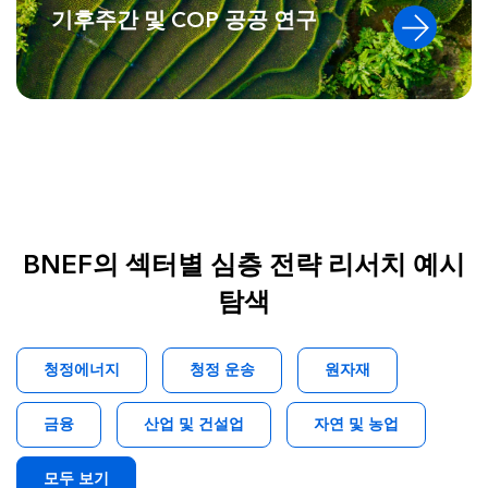
기후주간 및 COP 공공 연구
BNEF의 섹터별 심층 전략 리서치 예시
탐색
청정에너지
청정 운송
원자재
금융
산업 및 건설업
자연 및 농업
모두 보기