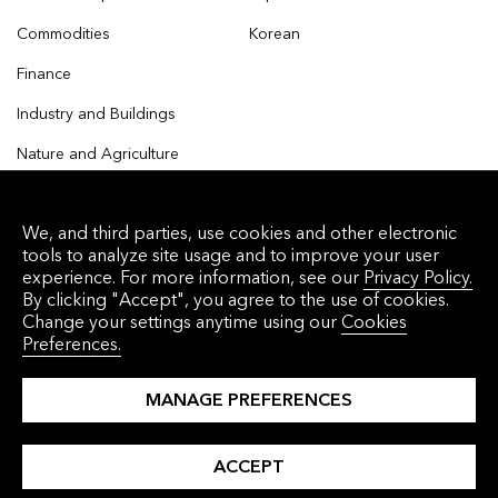
Commodities
Korean
Finance
Industry and Buildings
Nature and Agriculture
We, and third parties, use cookies and other electronic
tools to analyze site usage and to improve your user
© 2026 Bloomberg Finance L.P. All rights reserved.
experience. For more information, see our
Privacy Policy.
By clicking "Accept", you agree to the use of cookies.
Privacy Policy
Terms of Service
Disclaimer
Change your settings anytime using our
Cookies
Preferences.
Cookie Preferences
沪ICP备17049401号-4
MANAGE PREFERENCES
ACCEPT