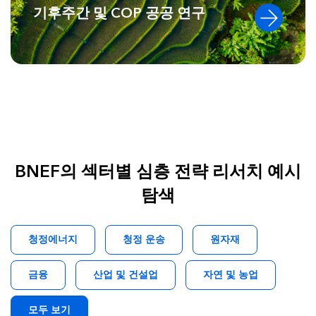
기후주간 및 COP 공공 연구
BNEF의 섹터별 심층 전략 리서치 예시
탐색
청정에너지
청정 운송
원자재
금융
산업 및 건설업
자연 및 농업
모두 보기