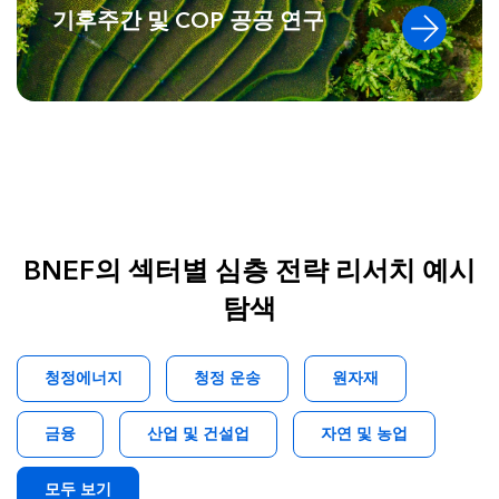
기후주간 및 COP 공공 연구
BNEF의 섹터별 심층 전략 리서치 예시
탐색
청정에너지
청정 운송
원자재
금융
산업 및 건설업
자연 및 농업
모두 보기