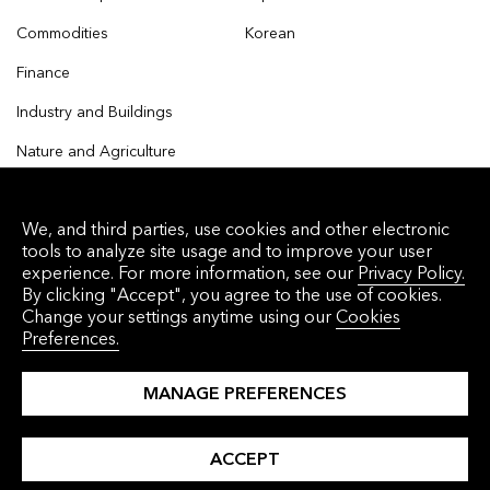
Commodities
Korean
Finance
Industry and Buildings
Nature and Agriculture
We, and third parties, use cookies and other electronic
tools to analyze site usage and to improve your user
© 2026 Bloomberg Finance L.P. All rights reserved.
experience. For more information, see our
Privacy Policy.
By clicking "Accept", you agree to the use of cookies.
Privacy Policy
Terms of Service
Disclaimer
Change your settings anytime using our
Cookies
Preferences.
Cookie Preferences
沪ICP备17049401号-4
MANAGE PREFERENCES
ACCEPT