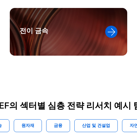
전이 금속
EF의 섹터별 심층 전략 리서치 예시
송
원자재
금융
산업 및 건설업
자연