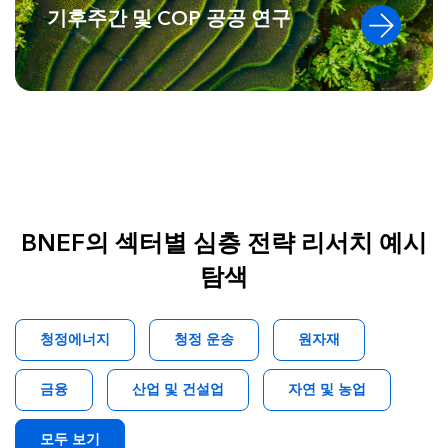
기후주간 및 COP 공공 연구
BNEF의 섹터별 심층 전략 리서치 예시
탐색
청정에너지
청정 운송
원자재
금융
산업 및 건설업
자연 및 농업
모두 보기