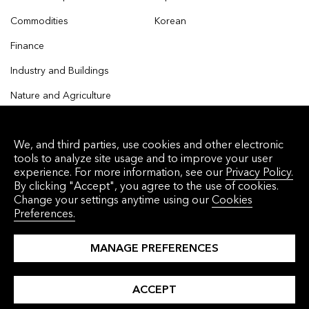
Commodities
Korean
Finance
Industry and Buildings
Nature and Agriculture
We, and third parties, use cookies and other electronic
tools to analyze site usage and to improve your user
© 2026 Bloomberg Finance L.P. All rights reserved.
experience. For more information, see our
Privacy Policy.
By clicking "Accept", you agree to the use of cookies.
Privacy Policy
Terms of Service
Disclaimer
Change your settings anytime using our
Cookies
Preferences.
Cookie Preferences
沪ICP备17049401号-4
MANAGE PREFERENCES
ACCEPT